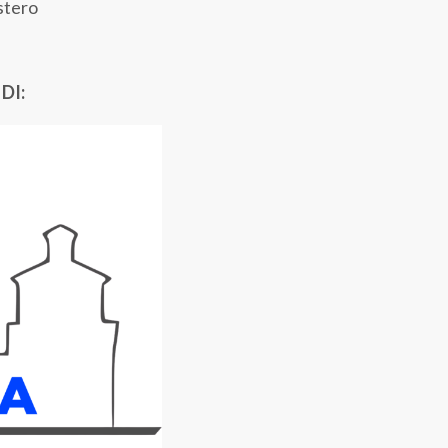
estero
DI: