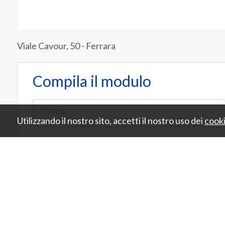
Viale Cavour, 50 - Ferrara
Compila il modulo
* Nome
Utilizzando il nostro sito, accetti il nostro uso dei
cook
* Email
* Inserisci una tua breve presentazione