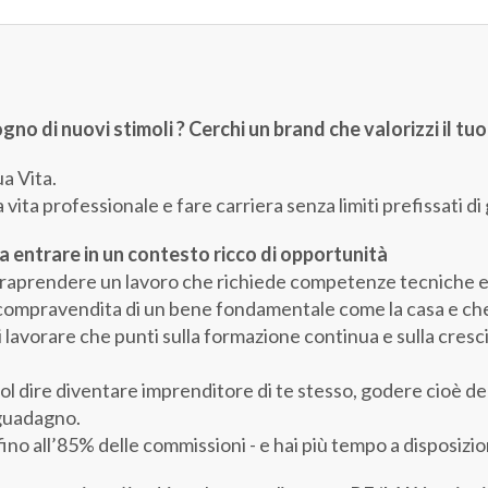
gno di nuovi stimoli ? Cerchi un brand che valorizzi il tuo
ua Vita.
 vita professionale e fare carriera senza limiti prefissati d
entrare in un contesto ricco di opportunità
ntraprendere un lavoro che richiede competenze tecniche e n
 compravendita di un bene fondamentale come la casa e che 
lavorare che punti sulla formazione continua e sulla cresci
ire diventare imprenditore di te stesso, godere cioè della
 guadagno.
o all’85% delle commissioni - e hai più tempo a disposizione