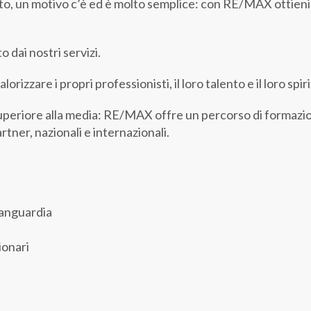
to, un motivo c’è ed è molto semplice: con RE/MAX ottieni v
 dai nostri servizi.
rizzare i propri professionisti, il loro talento e il loro spir
 superiore alla media: RE/MAX offre un percorso di formaz
rtner, nazionali e internazionali.
vanguardia
ionari