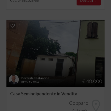
Dettagli
Cod. 34581028-55
Peverati Costantino
€ 48.000
RE/MAX DNA
Casa Semindipendente in Vendita
Copparo
Ambrogio