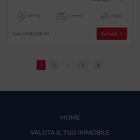
100 mq
2 Camere
1 Bagni
Dettagli
Cod. 34581028-94
1
2
...
HOME
VALUTA IL TUO IMMOBILE