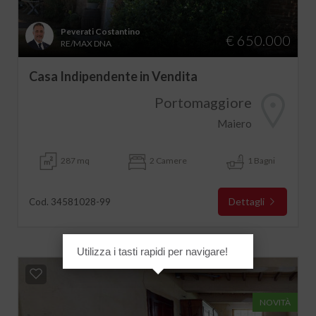
Peverati Costantino
€ 650.000
RE/MAX DNA
Casa Indipendente in Vendita
Portomaggiore
Maiero
287 mq
2 Camere
1 Bagni
Dettagli
Cod. 34581028-99
Utilizza i tasti rapidi per navigare!
NOVITÀ