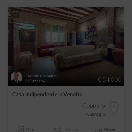
Peverati Costantino
€ 54.000
RE/MAX DNA
Casa Indipendente in Vendita
Copparo
Ambrogio
232 mq
4 Camere
3 Bagni