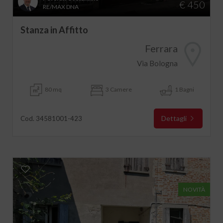
€ 450
RE/MAX DNA
Stanza in Affitto
Ferrara
Via Bologna
80 mq
3 Camere
1 Bagni
Dettagli
Cod. 34581001-423
NOVITÀ