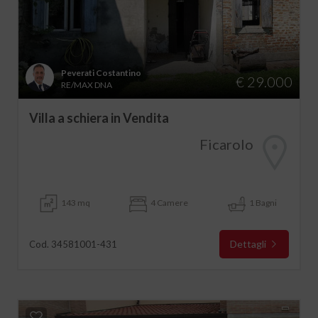
Peverati Costantino
€ 29.000
RE/MAX DNA
Villa a schiera in Vendita
Ficarolo
143 mq
4 Camere
1 Bagni
Dettagli
Cod. 34581001-431