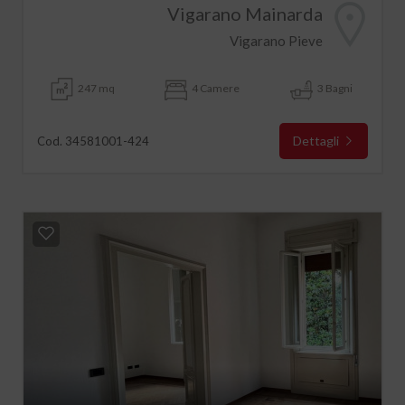
Vigarano Mainarda
Vigarano Pieve
247 mq
4 Camere
3 Bagni
Dettagli
Cod. 34581001-424