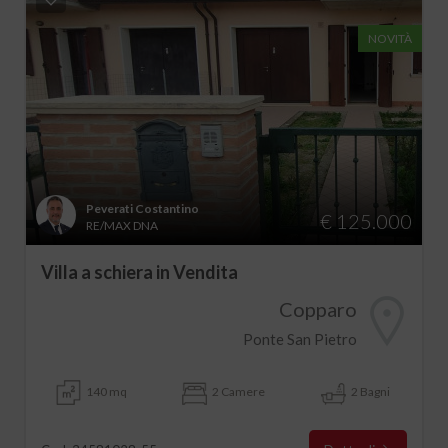
NOVITÀ
Peverati Costantino
€ 125.000
RE/MAX DNA
Villa a schiera in Vendita
Copparo
Ponte San Pietro
140 mq
2 Camere
2 Bagni