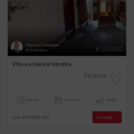
Peverati Costantino
€ 135.000
RE/MAX DNA
Villa a schiera in Vendita
Ficarolo
460 mq
5 Camere
1 Bagni
Dettagli
Cod. 34581001-432