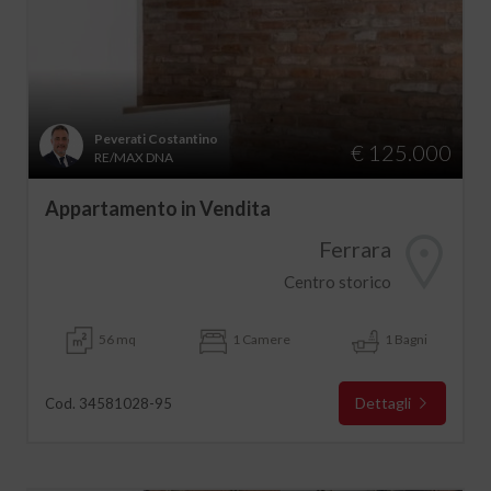
Peverati Costantino
€ 125.000
RE/MAX DNA
Appartamento in Vendita
Ferrara
Centro storico
56 mq
1 Camere
1 Bagni
Dettagli
Cod. 34581028-95