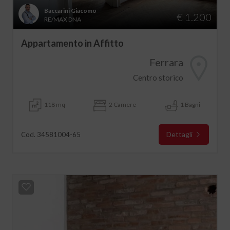
Baccarini Giacomo
€ 1.200
RE/MAX DNA
Appartamento in Affitto
Ferrara
Centro storico
118 mq
2 Camere
1 Bagni
Dettagli
Cod. 34581004-65