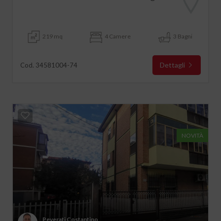
219 mq
4 Camere
3 Bagni
Dettagli
Cod. 34581004-74
NOVITÀ
Peverati Costantino