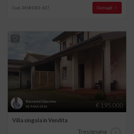
Dettagli
Cod. 34581001-427
Baccarini Giacomo
€ 195.000
RE/MAX DNA
Villa singola in Vendita
Tresignana