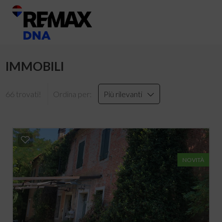
IMMOBILI
66 trovati!
Ordina per:
Più rilevanti
NOVITÀ