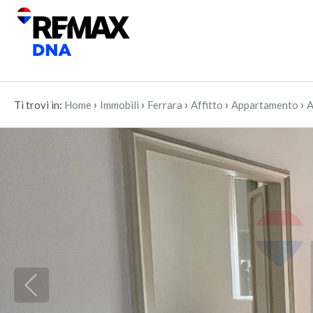
›
›
›
›
›
Ti trovi in:
Home
Immobili
Ferrara
Affitto
Appartamento
A