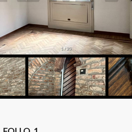
1
/
20
 FOLLO, 1