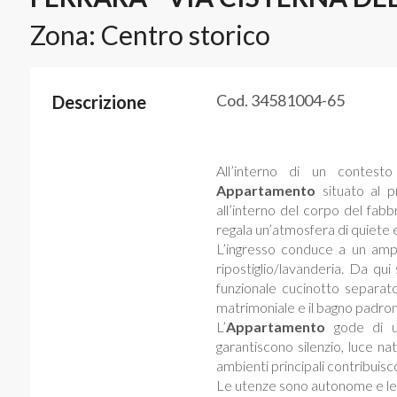
Zona: Centro storico
Cod. 34581004-65
Descrizione
All’interno di un contest
Appartamento
situato al p
all’interno del corpo del fabb
regala un’atmosfera di quiete 
L’ingresso conduce a un amp
ripostiglio/lavanderia. Da qu
funzionale cucinotto separa
matrimoniale e il bagno padron
L’
Appartamento
gode di un
garantiscono silenzio, luce nat
ambienti principali contribuisc
Le utenze sono autonome e le