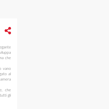
egante
viluppa
rna che
o vano
gato al
 camera
e, che
tti gli