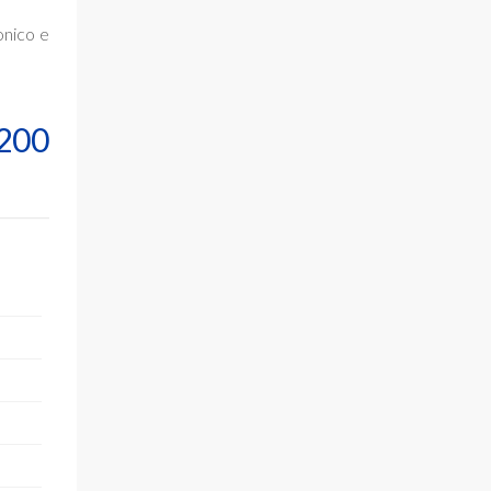
onico e
.200