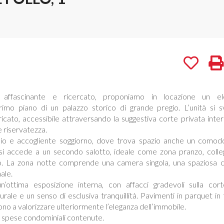
o affascinante e ricercato, proponiamo in locazione un el
rimo piano di un palazzo storico di grande pregio. L’unità si s
ricato, accessibile attraversando la suggestiva corte privata inte
e riservatezza.
io e accogliente soggiorno, dove trova spazio anche un comod
i si accede a un secondo salotto, ideale come zona pranzo, colle
to. La zona notte comprende una camera singola, una spaziosa
ale.
’ottima esposizione interna, con affacci gradevoli sulla cort
urale e un senso di esclusiva tranquillità. Pavimenti in parquet in tu
ono a valorizzare ulteriormente l’eleganza dell’immobile.
 spese condominiali contenute.