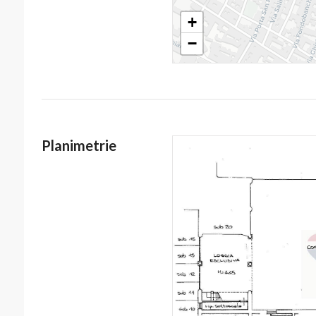
+
−
Planimetrie